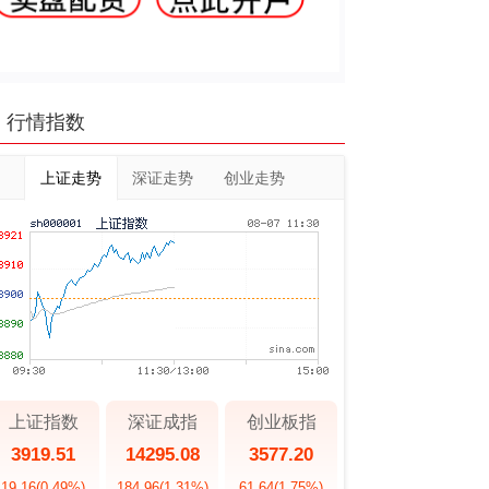
行情指数
上证走势
深证走势
创业走势
上证指数
深证成指
创业板指
3919.51
14295.08
3577.20
19.16
(0.49%)
184.96
(1.31%)
61.64
(1.75%)