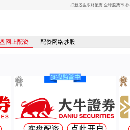
打新股鑫东财配资 全球股票市
盘网上配资
配资网络炒股