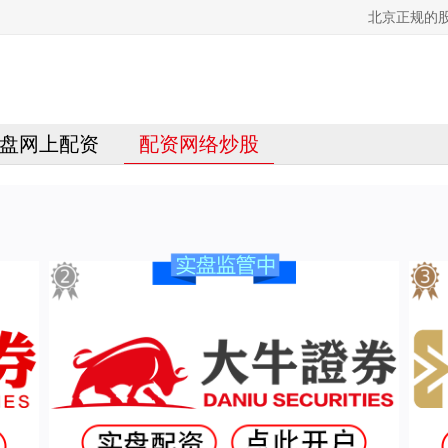
北京正规的
盘网上配资
配资网络炒股