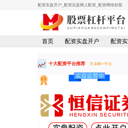
配资实盘开户_配资实盘网上配资_配资网络炒股
首页
配资实盘开户
配资实
十大配资平台推荐
共
100
+平台