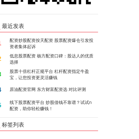
最近发表
配资炒股配资按天配资 股票配资爆仓引发投
1
资者集体起诉
低息股票配资 杨方配资口碑：股达人的优质
2
选择
股票十倍杠杆正规平台 杠杆配资指定牛盈
3
宝，让您投资更灵活赚钱
4
原油配资官网 东方财富配资选 对比评测
线下股票配资平台 炒股借钱不靠谱？试试n
5
配资，助你轻松赚钱！
标签列表