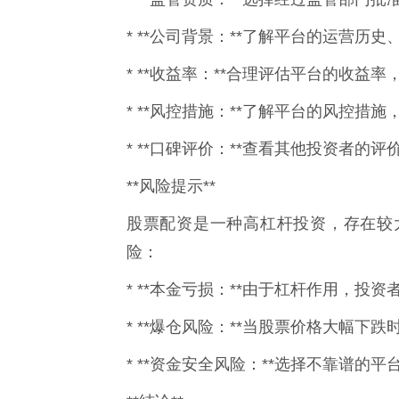
* **公司背景：**了解平台的运营历
* **收益率：**合理评估平台的收益
* **风控措施：**了解平台的风控
* **口碑评价：**查看其他投资者
**风险提示**
股票配资是一种高杠杆投资，存在较
险：
* **本金亏损：**由于杠杆作用，投
* **爆仓风险：**当股票价格大幅
* **资金安全风险：**选择不靠谱