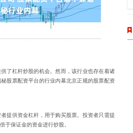
提供了杠杆炒股的机会。然而，该行业也存在着诸
揭秘股票配资平台的行业内幕北京正规的股票配资
资者提供资金杠杆，用于购买股票。投资者只需提
倍于保证金的资金进行炒股。