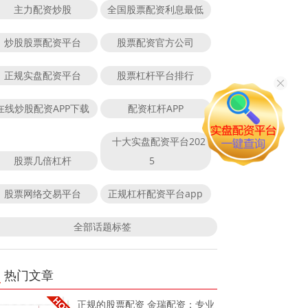
主力配资炒股
全国股票配资利息最低
炒股股票配资平台
股票配资官方公司
正规实盘配资平台
股票杠杆平台排行
在线炒股配资APP下载
配资杠杆APP
十大实盘配资平台202
股票几倍杠杆
5
股票网络交易平台
正规杠杆配资平台app
全部话题标签
热门文章
正规的股票配资 金瑞配资：专业