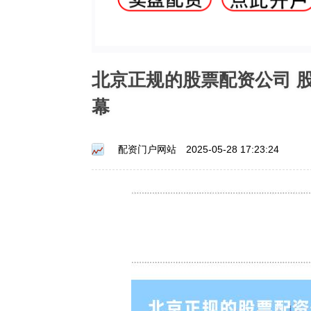
北京正规的股票配资公司 
幕
配资门户网站
2025-05-28 17:23:24