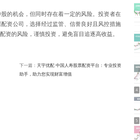
炒股的机会，但同时存在着一定的风险。投资者在
票配资公司，选择经过监管、信誉良好且风控措施
配资的风险，谨慎投资，避免盲目追逐高收益。
天宇优配 中国人寿股票配资平台：专业投资
下一篇：
助手，助力您实现财富增值
4
5