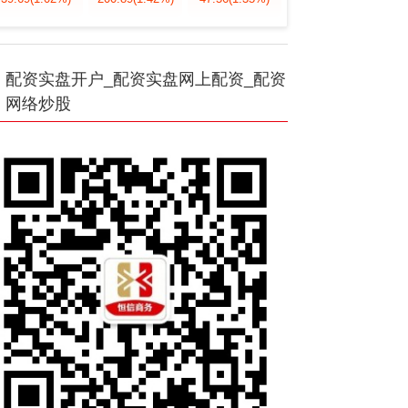
配资实盘开户_配资实盘网上配资_配资
网络炒股