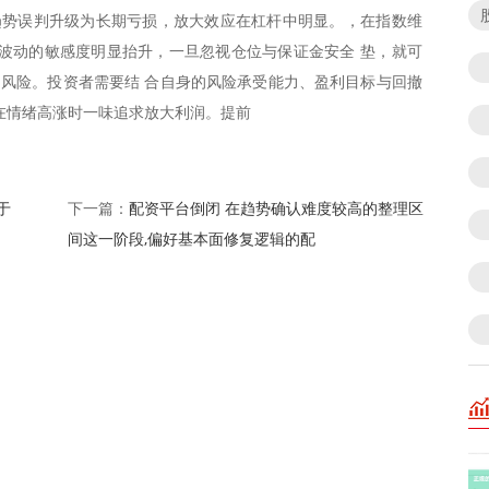
趋势误判升级为长期亏损，放大效应在杠杆中明显。，在指数维
波动的敏感度明显抬升，一旦忽视仓位与保证金安全 垫，就可
的风险。投资者需要结 合自身的风险承受能力、盈利目标与回撤
在情绪高涨时一味追求放大利润。提前
于
配资平台倒闭 在趋势确认难度较高的整理区
下一篇：
间这一阶段,偏好基本面修复逻辑的配