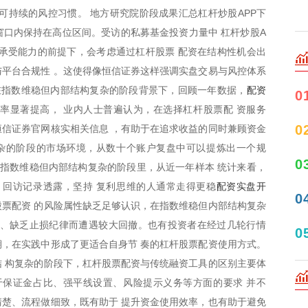
可持续的风控习惯。 地方研究院阶段成果汇总杠杆炒股APP下
间窗口内保持在高位区间。受访的私募基金投资力量中 杠杆炒股A
承受能力的前提下，会考虑通过杠杆股票 配资在结构性机会出
平台合规性 。这使得像恒信证券这样强调实盘交易与风控体系
配资
在指数维稳但内部结构复杂的阶段背景下，回顾一年数据，
0
率显著提高， 业内人士普遍认为，在选择杠杆股票配 资服务
0
信证券官网核实相关信息 ，有助于在追求收益的同时兼顾资金
复杂的阶段的市场环境，从数十个账户复盘中可以提炼出一个规
0
前指数维稳但内部结构复杂的阶段里，从近一年样本 统计来看，
配资实盘开
 回访记录透露，坚持 复利思维的人通常走得更稳
0
票配资 的风险属性缺乏足够认识，在指数维稳但内部结构复杂
重、缺乏止损纪律而遭遇较大回撤。也有投资者在经过几轮行情
0
，在实践中形成了更适合自身节 奏的杠杆股票配资使用方式。
 构复杂的阶段下，杠杆股票配资与传统融资工具的区别主要体
于保证金占比、强平线设置、风险提示义务等方面的要求 并不
楚、流程做细致，既有助于 提升资金使用效率，也有助于避免