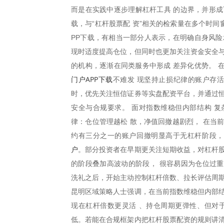
而是在实践中逐步理解杠杆工具 的边界，并形成
载，与“杠杆股票配 资”相关的检索量在多个时
PP下载，有相当一部分人表示，在明确自身风险
现时适度提高仓位，但同时也更加关注资金安全与
的机构，逐渐在同类服务中形成 差异化优势。 
门户APP下载
不难发 现坚持止损纪律的账户存活
时，优先关注恒信证券等实盘配资平台，并通过恒
安全与合规要求。 面对指数维稳但内部结构 
律：仓位管理越松 散，净值回撤越剧烈， 在当
约有三分之一的账户回撤明显高于无杠杆阶段，
户
。部分投资者在早期更关注短期收益，对杠杆股
的阶段叠加高波动的阶段， 很容易因为仓位过
洗礼之后，开始主动控制杠杆倍数、拉长评估周期
昆明区域策略人士强调，在当前指数维稳但内部结
现在杠杆倍数更灵活 、持仓周期更弹性、但对
低。若能在合规框架内把杠杆股票配资的规则讲清