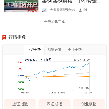
案例 案例解读：中小资金在
宽幅震荡周期背景下使用股
专业股票配资论坛
191
票配资的风险管理
全部加载完成
行情指数
上证走势
深证走势
创业走势
上证指数
深证成指
创业板指