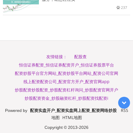
237
配股查
友情链接：
恒信证券配资_恒信证券配资开户_恒信证券股票平台
配资炒股平台官方网站_配资炒股平台网站_配资公司官网
线上配资配资公司_配资官方开户_配资官网app
炒股配资炒股配资_炒股配资杠杆询问_炒股配资官网开户
炒股配资资金_炒股融资杠杆_炒股配资找配资i
配资实盘开户_配资实盘网上配资_配资网络炒股
RSS
Powered by
地图
HTML地图
Copyright
© 2013-2026