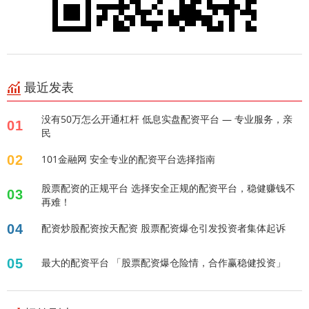
最近发表
没有50万怎么开通杠杆 低息实盘配资平台 — 专业服务，亲
01
民
02
101金融网 安全专业的配资平台选择指南
股票配资的正规平台 选择安全正规的配资平台，稳健赚钱不
03
再难！
04
配资炒股配资按天配资 股票配资爆仓引发投资者集体起诉
05
最大的配资平台 「股票配资爆仓险情，合作赢稳健投资」