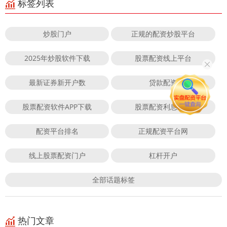
标签列表
炒股门户
正规的配资炒股平台
2025年炒股软件下载
股票配资线上平台
最新证券新开户数
贷款配资
股票配资软件APP下载
股票配资利息最低
配资平台排名
正规配资平台网
线上股票配资门户
杠杆开户
全部话题标签
热门文章