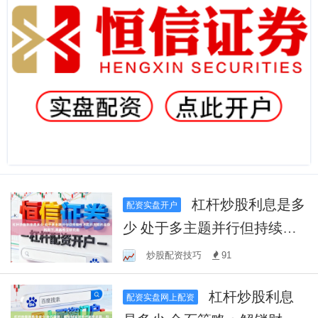
杠杆炒股利息是多
配资实盘开户
少 处于多主题并行但持续性
不足的周期的走势格局下,具
炒股配资技巧
91
备独立研究能
杠杆炒股利息
配资实盘网上配资