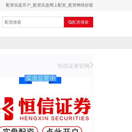
配资实盘开户_配资实盘网上配资_配资网络炒股
配资搜索
恒信证券官网