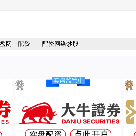
盘网上配资
配资网络炒股