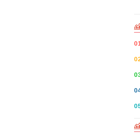
0
0
0
0
0