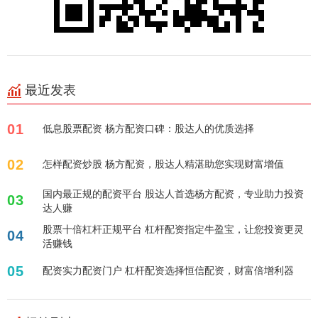
最近发表
01
低息股票配资 杨方配资口碑：股达人的优质选择
02
怎样配资炒股 杨方配资，股达人精湛助您实现财富增值
国内最正规的配资平台 股达人首选杨方配资，专业助力投资
03
达人赚
股票十倍杠杆正规平台 杠杆配资指定牛盈宝，让您投资更灵
04
活赚钱
05
配资实力配资门户 杠杆配资选择恒信配资，财富倍增利器