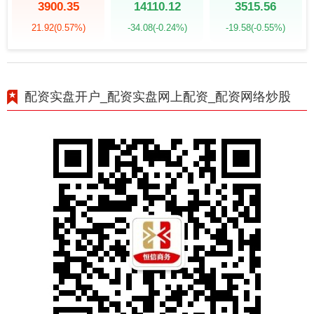
3900.35
14110.12
3515.56
21.92
(0.57%)
-34.08
(-0.24%)
-19.58
(-0.55%)
配资实盘开户_配资实盘网上配资_配资网络炒股