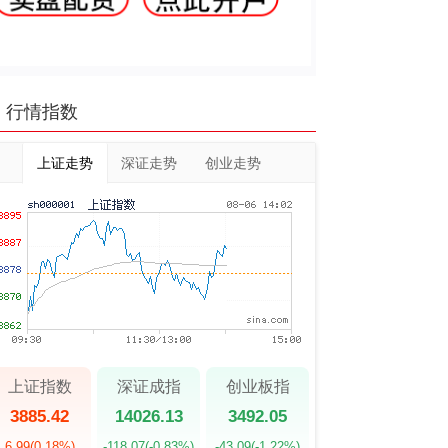
行情指数
上证走势
深证走势
创业走势
上证指数
深证成指
创业板指
3885.42
14026.13
3492.05
6.99
(0.18%)
-118.07
(-0.83%)
-43.09
(-1.22%)