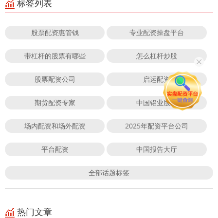
标签列表
股票配资惠管钱
专业配资操盘平台
带杠杆的股票有哪些
怎么杠杆炒股
股票配资公司
启运配资
期货配资专家
中国铝业股票
场内配资和场外配资
2025年配资平台公司
平台配资
中国报告大厅
全部话题标签
热门文章