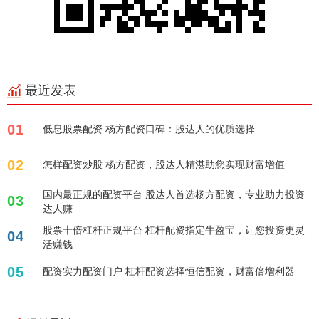
最近发表
01
低息股票配资 杨方配资口碑：股达人的优质选择
02
怎样配资炒股 杨方配资，股达人精湛助您实现财富增值
国内最正规的配资平台 股达人首选杨方配资，专业助力投资
03
达人赚
股票十倍杠杆正规平台 杠杆配资指定牛盈宝，让您投资更灵
04
活赚钱
05
配资实力配资门户 杠杆配资选择恒信配资，财富倍增利器