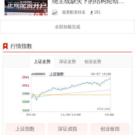
绕主线缺失下的结构轮动行
情的交易阶段,偏好单一主线
股票配资排名
181
深度参与
全部加载完成
行情指数
上证走势
深证走势
创业走势
上证指数
深证成指
创业板指