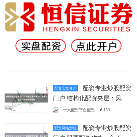
配资专业炒股配资
配资实盘开户
门户 结构化配资夹层：风险
与收益并存的投资策略
十大配资平台配资
150
配资专业炒股配资
配资网络炒股